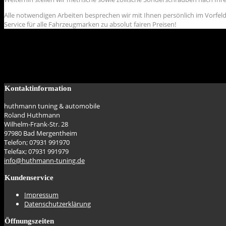
Alle notwendigen Arbeiten besprechen wir mit Ihnen persönlich im Vorfeld
Service für alle Fahrzeugmarken zu absolut fairen Preisen!
Kontaktinformation
huthmann tuning & automobile
Roland Huthmann
Wilhelm-Frank-Str. 28
97980 Bad Mergentheim
Telefon; 07931 991970
Telefax; 07931 991979
info@huthmann-tuning.de
Kundenservice
Impressum
Datenschutzerklärung
Öffnungszeiten